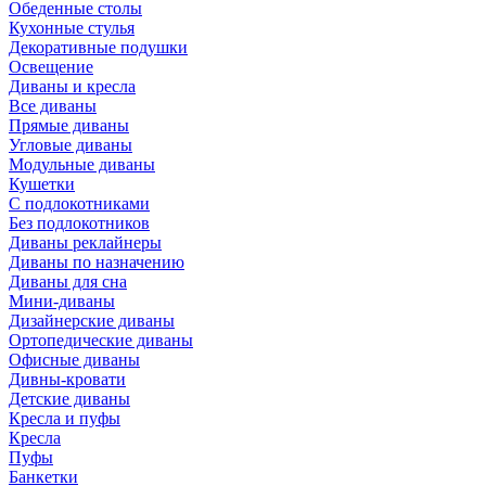
Обеденные столы
Кухонные стулья
Декоративные подушки
Освещение
Диваны и кресла
Все диваны
Прямые диваны
Угловые диваны
Модульные диваны
Кушетки
С подлокотниками
Без подлокотников
Диваны реклайнеры
Диваны по назначению
Диваны для сна
Мини-диваны
Дизайнерские диваны
Ортопедические диваны
Офисные диваны
Дивны-кровати
Детские диваны
Кресла и пуфы
Кресла
Пуфы
Банкетки