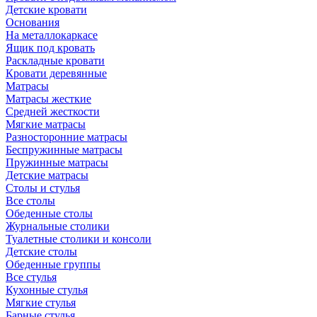
Детские кровати
Основания
На металлокаркасе
Ящик под кровать
Раскладные кровати
Кровати деревянные
Матрасы
Матрасы жесткие
Средней жесткости
Мягкие матрасы
Разносторонние матрасы
Беспружинные матрасы
Пружинные матрасы
Детские матрасы
Столы и стулья
Все столы
Обеденные столы
Журнальные столики
Туалетные столики и консоли
Детские столы
Обеденные группы
Все стулья
Кухонные стулья
Мягкие стулья
Барные стулья