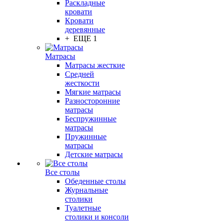
Раскладные
кровати
Кровати
деревянные
+ ЕЩЕ 1
Матрасы
Матрасы жесткие
Средней
жесткости
Мягкие матрасы
Разносторонние
матрасы
Беспружинные
матрасы
Пружинные
матрасы
Детские матрасы
Все столы
Обеденные столы
Журнальные
столики
Туалетные
столики и консоли