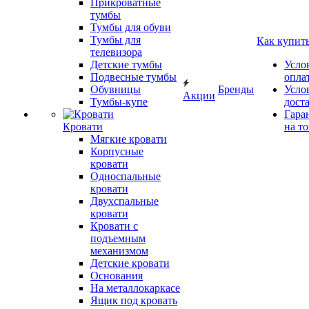
Прикроватные
тумбы
Тумбы для обуви
Тумбы для
Как купит
телевизора
Детские тумбы
Усло
Подвесные тумбы
опла
Обувницы
Бренды
Усло
Акции
Тумбы-купе
дост
Гара
Кровати
на т
Мягкие кровати
Корпусные
кровати
Односпальные
кровати
Двухспальные
кровати
Кровати с
подъемным
механизмом
Детские кровати
Основания
На металлокаркасе
Ящик под кровать