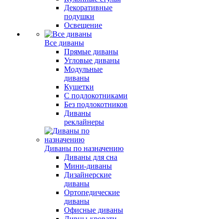
Декоративные
подушки
Освещение
Все диваны
Прямые диваны
Угловые диваны
Модульные
диваны
Кушетки
С подлокотниками
Без подлокотников
Диваны
реклайнеры
Диваны по назначению
Диваны для сна
Мини-диваны
Дизайнерские
диваны
Ортопедические
диваны
Офисные диваны
Дивны-кровати