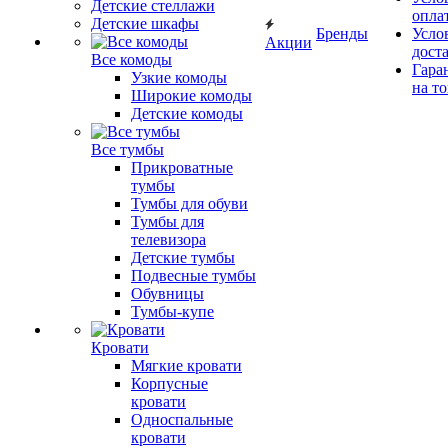
Детские стеллажи
опла
Детские шкафы
Бренды
Усло
Акции
дост
Все комоды
Гара
Узкие комоды
на т
Широкие комоды
Детские комоды
Все тумбы
Прикроватные
тумбы
Тумбы для обуви
Тумбы для
телевизора
Детские тумбы
Подвесные тумбы
Обувницы
Тумбы-купе
Кровати
Мягкие кровати
Корпусные
кровати
Односпальные
кровати