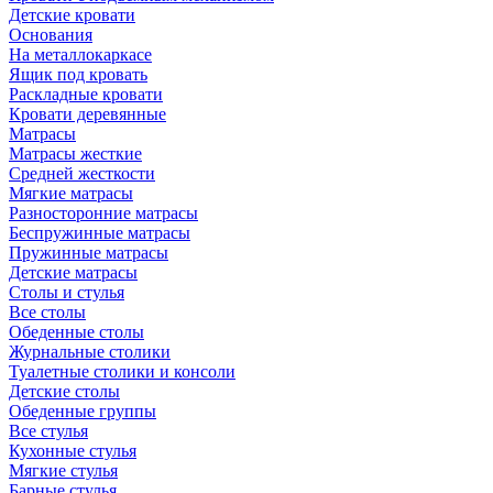
Детские кровати
Основания
На металлокаркасе
Ящик под кровать
Раскладные кровати
Кровати деревянные
Матрасы
Матрасы жесткие
Средней жесткости
Мягкие матрасы
Разносторонние матрасы
Беспружинные матрасы
Пружинные матрасы
Детские матрасы
Столы и стулья
Все столы
Обеденные столы
Журнальные столики
Туалетные столики и консоли
Детские столы
Обеденные группы
Все стулья
Кухонные стулья
Мягкие стулья
Барные стулья