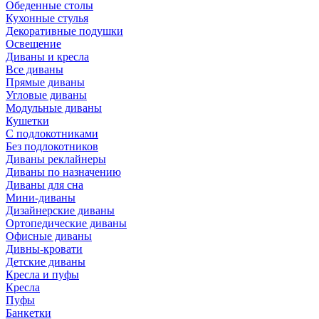
Обеденные столы
Кухонные стулья
Декоративные подушки
Освещение
Диваны и кресла
Все диваны
Прямые диваны
Угловые диваны
Модульные диваны
Кушетки
С подлокотниками
Без подлокотников
Диваны реклайнеры
Диваны по назначению
Диваны для сна
Мини-диваны
Дизайнерские диваны
Ортопедические диваны
Офисные диваны
Дивны-кровати
Детские диваны
Кресла и пуфы
Кресла
Пуфы
Банкетки