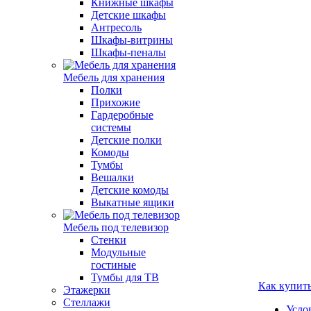
Книжные шкафы
Детские шкафы
Антресоль
Шкафы-витрины
Шкафы-пеналы
Мебель для хранения
Полки
Прихожие
Гардеробные
системы
Детские полки
Комоды
Тумбы
Вешалки
Детские комоды
Выкатные ящики
Мебель под телевизор
Стенки
Модульные
гостиные
Тумбы для ТВ
Как купит
Этажерки
Стеллажи
Усло