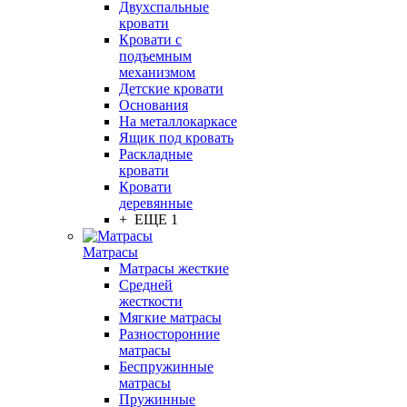
Двухспальные
кровати
Кровати с
подъемным
механизмом
Детские кровати
Основания
На металлокаркасе
Ящик под кровать
Раскладные
кровати
Кровати
деревянные
+ ЕЩЕ 1
Матрасы
Матрасы жесткие
Средней
жесткости
Мягкие матрасы
Разносторонние
матрасы
Беспружинные
матрасы
Пружинные