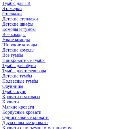
Тумбы для ТВ
Этажерки
Стеллажи
Детские стеллажи
Детские шкафы
Комоды и тумбы
Все комоды
Узкие комоды
Широкие комоды
Детские комоды
Все тумбы
Прикроватные тумбы
Тумбы для обуви
Тумбы для телевизора
Детские тумбы
Подвесные тумбы
Обувницы
Тумбы-купе
Кровати и матрасы
Кровати
Мягкие кровати
Корпусные кровати
Односпальные кровати
Двухспальные кровати
Кровати с подъемным механизмом