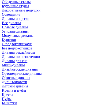
Обеденные столы
Кухонные стулья
Декоративные подушки
Освещение
Диваны и кресла
Все диваны
Прямые диваны
Угловые диваны
Модульные диваны
Кушетки
С подлокотниками
Без подлокотников
Диваны реклайнеры
Диваны по назначению
Диваны для сна
Мини-диваны
Дизайнерские диваны
Ортопедические диваны
Офисные диваны
Дивны-кровати
Детские диваны
Кресла и пуфы
Кресла
Пуфы
Банкетки