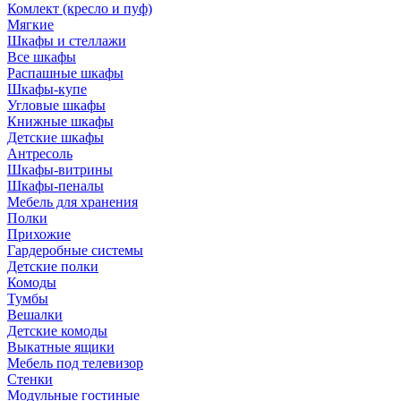
Комлект (кресло и пуф)
Мягкие
Шкафы и стеллажи
Все шкафы
Распашные шкафы
Шкафы-купе
Угловые шкафы
Книжные шкафы
Детские шкафы
Антресоль
Шкафы-витрины
Шкафы-пеналы
Мебель для хранения
Полки
Прихожие
Гардеробные системы
Детские полки
Комоды
Тумбы
Вешалки
Детские комоды
Выкатные ящики
Мебель под телевизор
Стенки
Модульные гостиные