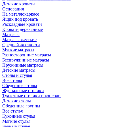
Детские кровати
Основания
На металлокаркасе
Ящик под кровать
Раскладные кровати
Кровати деревянные
Матрасы
Матрасы жесткие
Средней жесткости
Мягкие матрасы
Разносторонние матрасы
Беспружинные матрасы
Пружинные матрасы
Детские матрасы
Столы и стулья
Все столы
Обеденные столы
Журнальные столики
Туалетные столики и консоли
Детские столы
Обеденные группы
Все стулья
Кухонные стулья
Мягкие стулья
Барные стулья