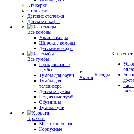
Этажерки
Стеллажи
Детские стеллажи
Детские шкафы
Все комоды
Узкие комоды
Широкие комоды
Детские комоды
Как купит
Все тумбы
Усло
Прикроватные
опла
тумбы
Бренды
Усло
Тумбы для обуви
Акции
дост
Тумбы для
Гара
телевизора
на т
Детские тумбы
Подвесные тумбы
Обувницы
Тумбы-купе
Кровати
Мягкие кровати
Корпусные