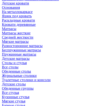
Детские кровати
Основания
На металлокаркасе
Ящик под кровать
Раскладные кровати
Кровати деревянные
Матрасы
Матрасы жесткие
Средней жесткости
Мягкие матрасы
Разносторонние матрасы
Беспружинные матрасы
Пружинные матрасы
Детские матрасы
Столы и стулья
Все столы
Обеденные столы
Журнальные столики
Туалетные столики и консоли
Детские столы
Обеденные группы
Все стулья
Кухонные стулья
Мягкие стулья
Барные стулья