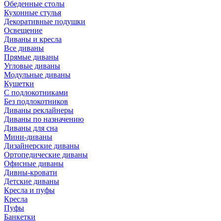
Обеденные столы
Кухонные стулья
Декоративные подушки
Освещение
Диваны и кресла
Все диваны
Прямые диваны
Угловые диваны
Модульные диваны
Кушетки
С подлокотниками
Без подлокотников
Диваны реклайнеры
Диваны по назначению
Диваны для сна
Мини-диваны
Дизайнерские диваны
Ортопедические диваны
Офисные диваны
Дивны-кровати
Детские диваны
Кресла и пуфы
Кресла
Пуфы
Банкетки