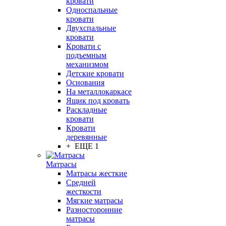
кровати
Односпальные
кровати
Двухспальные
кровати
Кровати с
подъемным
механизмом
Детские кровати
Основания
На металлокаркасе
Ящик под кровать
Раскладные
кровати
Кровати
деревянные
+ ЕЩЕ 1
Матрасы
Матрасы жесткие
Средней
жесткости
Мягкие матрасы
Разносторонние
матрасы