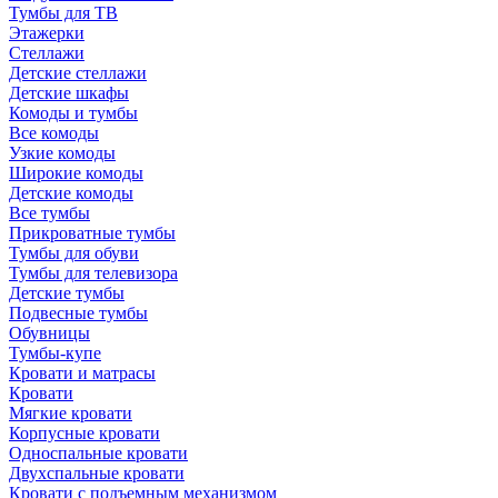
Тумбы для ТВ
Этажерки
Стеллажи
Детские стеллажи
Детские шкафы
Комоды и тумбы
Все комоды
Узкие комоды
Широкие комоды
Детские комоды
Все тумбы
Прикроватные тумбы
Тумбы для обуви
Тумбы для телевизора
Детские тумбы
Подвесные тумбы
Обувницы
Тумбы-купе
Кровати и матрасы
Кровати
Мягкие кровати
Корпусные кровати
Односпальные кровати
Двухспальные кровати
Кровати с подъемным механизмом