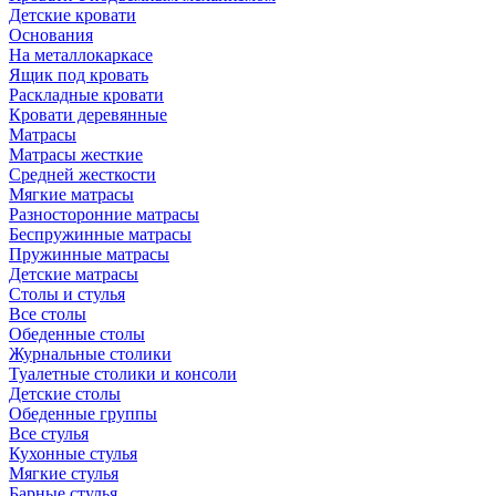
Детские кровати
Основания
На металлокаркасе
Ящик под кровать
Раскладные кровати
Кровати деревянные
Матрасы
Матрасы жесткие
Средней жесткости
Мягкие матрасы
Разносторонние матрасы
Беспружинные матрасы
Пружинные матрасы
Детские матрасы
Столы и стулья
Все столы
Обеденные столы
Журнальные столики
Туалетные столики и консоли
Детские столы
Обеденные группы
Все стулья
Кухонные стулья
Мягкие стулья
Барные стулья