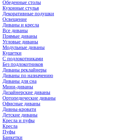
Обеденные столы
Кухонные стулья
Декоративные подушки
Освещение
Диваны и кресла
Все диваны
Прямые диваны
Угловые диваны
Модульные диваны
Кушетки
С подлокотниками
Без подлокотников
Диваны реклайнеры
Диваны по назначению
Диваны для сна
Мини-диваны
Дизайнерские диваны
Ортопедические диваны
Офисные диваны
Дивны-кровати
Детские диваны
Кресла и пуфы
Кресла
Пуфы
Банкетки