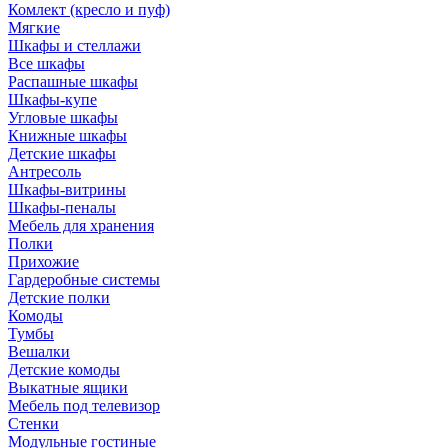
Комлект (кресло и пуф)
Мягкие
Шкафы и стеллажи
Все шкафы
Распашные шкафы
Шкафы-купе
Угловые шкафы
Книжные шкафы
Детские шкафы
Антресоль
Шкафы-витрины
Шкафы-пеналы
Мебель для хранения
Полки
Прихожие
Гардеробные системы
Детские полки
Комоды
Тумбы
Вешалки
Детские комоды
Выкатные ящики
Мебель под телевизор
Стенки
Модульные гостиные