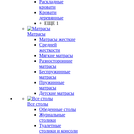
Раскладные
кровати
Кровати
деревянные
+ ЕЩЕ 1
Матрасы
Матрасы жесткие
Средней
жесткости
Мягкие матрасы
Разносторонние
матрасы
Беспружинные
матрасы
Пружинные
матрасы
Детские матрасы
Все столы
Обеденные столы
Журнальные
столики
Туалетные
столики и консоли