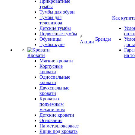
Прикроватные
тумбы
Тумбы для обуви
Тумбы для
Как купит
телевизора
Детские тумбы
Усло
Подвесные тумбы
опла
Обувницы
Бренды
Усло
Акции
Тумбы-купе
дост
Гара
Кровати
на т
Мягкие кровати
Корпусные
кровати
Односпальные
кровати
Двухспальные
кровати
Кровати с
подъемным
механизмом
Детские кровати
Основания
На металлокаркасе
Ящик под кровать