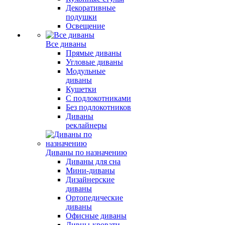
Декоративные
подушки
Освещение
Все диваны
Прямые диваны
Угловые диваны
Модульные
диваны
Кушетки
С подлокотниками
Без подлокотников
Диваны
реклайнеры
Диваны по назначению
Диваны для сна
Мини-диваны
Дизайнерские
диваны
Ортопедические
диваны
Офисные диваны
Дивны-кровати