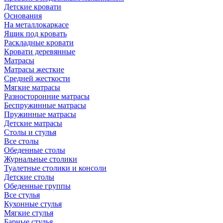
Детские кровати
Основания
На металлокаркасе
Ящик под кровать
Раскладные кровати
Кровати деревянные
Матрасы
Матрасы жесткие
Средней жесткости
Мягкие матрасы
Разносторонние матрасы
Беспружинные матрасы
Пружинные матрасы
Детские матрасы
Столы и стулья
Все столы
Обеденные столы
Журнальные столики
Туалетные столики и консоли
Детские столы
Обеденные группы
Все стулья
Кухонные стулья
Мягкие стулья
Барные стулья