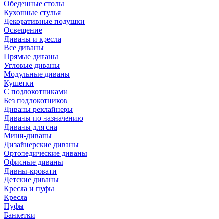
Обеденные столы
Кухонные стулья
Декоративные подушки
Освещение
Диваны и кресла
Все диваны
Прямые диваны
Угловые диваны
Модульные диваны
Кушетки
С подлокотниками
Без подлокотников
Диваны реклайнеры
Диваны по назначению
Диваны для сна
Мини-диваны
Дизайнерские диваны
Ортопедические диваны
Офисные диваны
Дивны-кровати
Детские диваны
Кресла и пуфы
Кресла
Пуфы
Банкетки