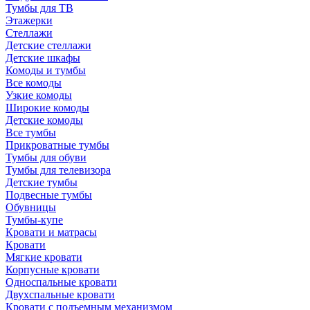
Тумбы для ТВ
Этажерки
Стеллажи
Детские стеллажи
Детские шкафы
Комоды и тумбы
Все комоды
Узкие комоды
Широкие комоды
Детские комоды
Все тумбы
Прикроватные тумбы
Тумбы для обуви
Тумбы для телевизора
Детские тумбы
Подвесные тумбы
Обувницы
Тумбы-купе
Кровати и матрасы
Кровати
Мягкие кровати
Корпусные кровати
Односпальные кровати
Двухспальные кровати
Кровати с подъемным механизмом