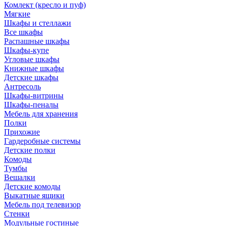
Комлект (кресло и пуф)
Мягкие
Шкафы и стеллажи
Все шкафы
Распашные шкафы
Шкафы-купе
Угловые шкафы
Книжные шкафы
Детские шкафы
Антресоль
Шкафы-витрины
Шкафы-пеналы
Мебель для хранения
Полки
Прихожие
Гардеробные системы
Детские полки
Комоды
Тумбы
Вешалки
Детские комоды
Выкатные ящики
Мебель под телевизор
Стенки
Модульные гостиные