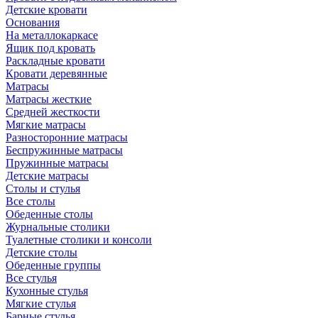
Детские кровати
Основания
На металлокаркасе
Ящик под кровать
Раскладные кровати
Кровати деревянные
Матрасы
Матрасы жесткие
Средней жесткости
Мягкие матрасы
Разносторонние матрасы
Беспружинные матрасы
Пружинные матрасы
Детские матрасы
Столы и стулья
Все столы
Обеденные столы
Журнальные столики
Туалетные столики и консоли
Детские столы
Обеденные группы
Все стулья
Кухонные стулья
Мягкие стулья
Барные стулья