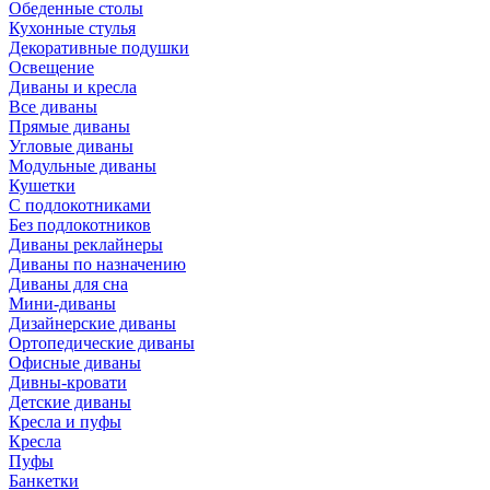
Обеденные столы
Кухонные стулья
Декоративные подушки
Освещение
Диваны и кресла
Все диваны
Прямые диваны
Угловые диваны
Модульные диваны
Кушетки
С подлокотниками
Без подлокотников
Диваны реклайнеры
Диваны по назначению
Диваны для сна
Мини-диваны
Дизайнерские диваны
Ортопедические диваны
Офисные диваны
Дивны-кровати
Детские диваны
Кресла и пуфы
Кресла
Пуфы
Банкетки