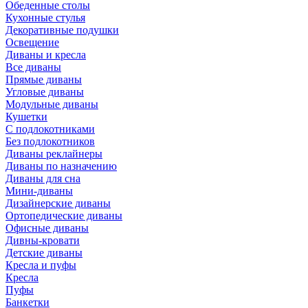
Обеденные столы
Кухонные стулья
Декоративные подушки
Освещение
Диваны и кресла
Все диваны
Прямые диваны
Угловые диваны
Модульные диваны
Кушетки
С подлокотниками
Без подлокотников
Диваны реклайнеры
Диваны по назначению
Диваны для сна
Мини-диваны
Дизайнерские диваны
Ортопедические диваны
Офисные диваны
Дивны-кровати
Детские диваны
Кресла и пуфы
Кресла
Пуфы
Банкетки