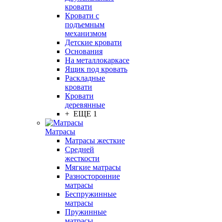
кровати
Кровати с
подъемным
механизмом
Детские кровати
Основания
На металлокаркасе
Ящик под кровать
Раскладные
кровати
Кровати
деревянные
+ ЕЩЕ 1
Матрасы
Матрасы жесткие
Средней
жесткости
Мягкие матрасы
Разносторонние
матрасы
Беспружинные
матрасы
Пружинные
матрасы