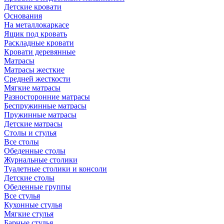
Детские кровати
Основания
На металлокаркасе
Ящик под кровать
Раскладные кровати
Кровати деревянные
Матрасы
Матрасы жесткие
Средней жесткости
Мягкие матрасы
Разносторонние матрасы
Беспружинные матрасы
Пружинные матрасы
Детские матрасы
Столы и стулья
Все столы
Обеденные столы
Журнальные столики
Туалетные столики и консоли
Детские столы
Обеденные группы
Все стулья
Кухонные стулья
Мягкие стулья
Барные стулья