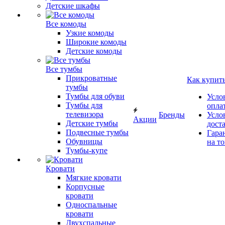
Детские шкафы
Все комоды
Узкие комоды
Широкие комоды
Детские комоды
Все тумбы
Прикроватные
Как купит
тумбы
Тумбы для обуви
Усло
Тумбы для
опла
телевизора
Бренды
Усло
Акции
Детские тумбы
дост
Подвесные тумбы
Гара
Обувницы
на т
Тумбы-купе
Кровати
Мягкие кровати
Корпусные
кровати
Односпальные
кровати
Двухспальные