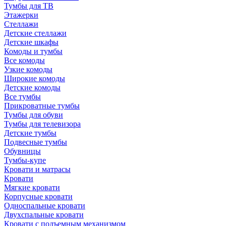
Тумбы для ТВ
Этажерки
Стеллажи
Детские стеллажи
Детские шкафы
Комоды и тумбы
Все комоды
Узкие комоды
Широкие комоды
Детские комоды
Все тумбы
Прикроватные тумбы
Тумбы для обуви
Тумбы для телевизора
Детские тумбы
Подвесные тумбы
Обувницы
Тумбы-купе
Кровати и матрасы
Кровати
Мягкие кровати
Корпусные кровати
Односпальные кровати
Двухспальные кровати
Кровати с подъемным механизмом