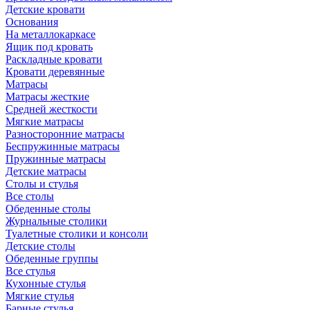
Детские кровати
Основания
На металлокаркасе
Ящик под кровать
Раскладные кровати
Кровати деревянные
Матрасы
Матрасы жесткие
Средней жесткости
Мягкие матрасы
Разносторонние матрасы
Беспружинные матрасы
Пружинные матрасы
Детские матрасы
Столы и стулья
Все столы
Обеденные столы
Журнальные столики
Туалетные столики и консоли
Детские столы
Обеденные группы
Все стулья
Кухонные стулья
Мягкие стулья
Барные стулья