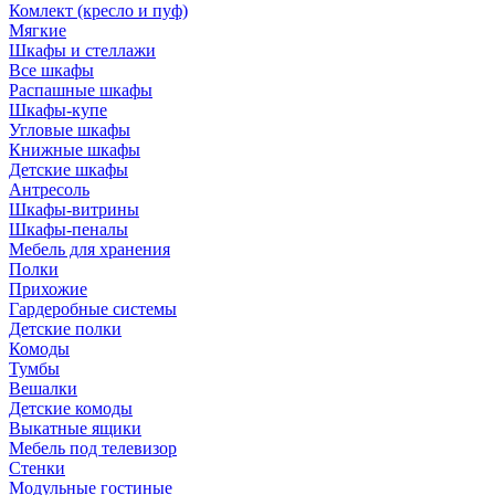
Комлект (кресло и пуф)
Мягкие
Шкафы и стеллажи
Все шкафы
Распашные шкафы
Шкафы-купе
Угловые шкафы
Книжные шкафы
Детские шкафы
Антресоль
Шкафы-витрины
Шкафы-пеналы
Мебель для хранения
Полки
Прихожие
Гардеробные системы
Детские полки
Комоды
Тумбы
Вешалки
Детские комоды
Выкатные ящики
Мебель под телевизор
Стенки
Модульные гостиные