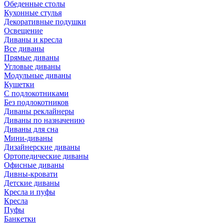
Обеденные столы
Кухонные стулья
Декоративные подушки
Освещение
Диваны и кресла
Все диваны
Прямые диваны
Угловые диваны
Модульные диваны
Кушетки
С подлокотниками
Без подлокотников
Диваны реклайнеры
Диваны по назначению
Диваны для сна
Мини-диваны
Дизайнерские диваны
Ортопедические диваны
Офисные диваны
Дивны-кровати
Детские диваны
Кресла и пуфы
Кресла
Пуфы
Банкетки