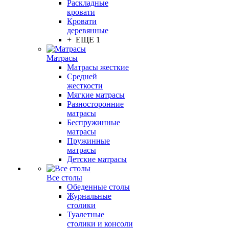
Раскладные
кровати
Кровати
деревянные
+ ЕЩЕ 1
Матрасы
Матрасы жесткие
Средней
жесткости
Мягкие матрасы
Разносторонние
матрасы
Беспружинные
матрасы
Пружинные
матрасы
Детские матрасы
Все столы
Обеденные столы
Журнальные
столики
Туалетные
столики и консоли