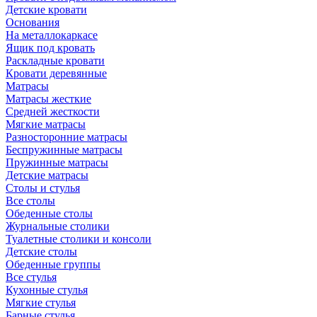
Детские кровати
Основания
На металлокаркасе
Ящик под кровать
Раскладные кровати
Кровати деревянные
Матрасы
Матрасы жесткие
Средней жесткости
Мягкие матрасы
Разносторонние матрасы
Беспружинные матрасы
Пружинные матрасы
Детские матрасы
Столы и стулья
Все столы
Обеденные столы
Журнальные столики
Туалетные столики и консоли
Детские столы
Обеденные группы
Все стулья
Кухонные стулья
Мягкие стулья
Барные стулья