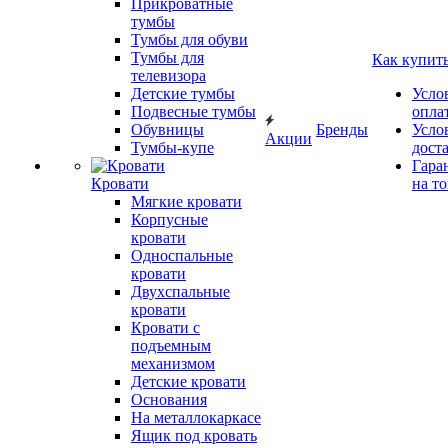
Прикроватные
тумбы
Тумбы для обуви
Тумбы для
Как купит
телевизора
Детские тумбы
Усло
Подвесные тумбы
опла
Обувницы
Бренды
Усло
Акции
Тумбы-купе
дост
Гара
Кровати
на т
Мягкие кровати
Корпусные
кровати
Односпальные
кровати
Двухспальные
кровати
Кровати с
подъемным
механизмом
Детские кровати
Основания
На металлокаркасе
Ящик под кровать