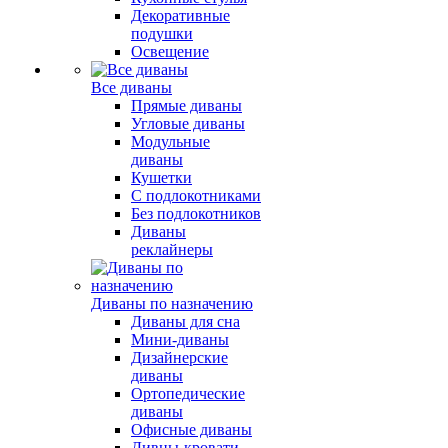
Декоративные
подушки
Освещение
Все диваны
Прямые диваны
Угловые диваны
Модульные
диваны
Кушетки
С подлокотниками
Без подлокотников
Диваны
реклайнеры
Диваны по назначению
Диваны для сна
Мини-диваны
Дизайнерские
диваны
Ортопедические
диваны
Офисные диваны
Дивны-кровати