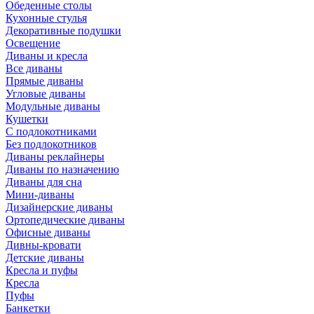
Обеденные столы
Кухонные стулья
Декоративные подушки
Освещение
Диваны и кресла
Все диваны
Прямые диваны
Угловые диваны
Модульные диваны
Кушетки
С подлокотниками
Без подлокотников
Диваны реклайнеры
Диваны по назначению
Диваны для сна
Мини-диваны
Дизайнерские диваны
Ортопедические диваны
Офисные диваны
Дивны-кровати
Детские диваны
Кресла и пуфы
Кресла
Пуфы
Банкетки