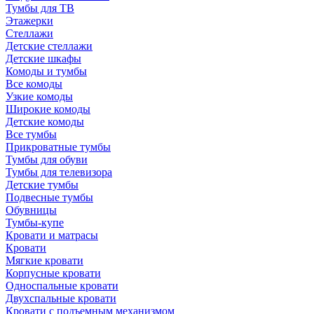
Тумбы для ТВ
Этажерки
Стеллажи
Детские стеллажи
Детские шкафы
Комоды и тумбы
Все комоды
Узкие комоды
Широкие комоды
Детские комоды
Все тумбы
Прикроватные тумбы
Тумбы для обуви
Тумбы для телевизора
Детские тумбы
Подвесные тумбы
Обувницы
Тумбы-купе
Кровати и матрасы
Кровати
Мягкие кровати
Корпусные кровати
Односпальные кровати
Двухспальные кровати
Кровати с подъемным механизмом