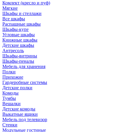
Комлект (кресло и пуф)
Мягкие
Шкафы и стеллажи
Все шкафы
Распашные шкафы
Шкафы-купе
Угловые шкафы
Книжные шкафы
Детские шкафы
Антресоль
Шкафы-витрины
Шкафы-пеналы
Мебель для хранения
Полки
Прихожие
Гардеробные системы
Детские полки
Комоды
Тумбы
Вешалки
Детские комоды
Выкатные ящики
Мебель под телевизор
Стенки
Модульные гостиные