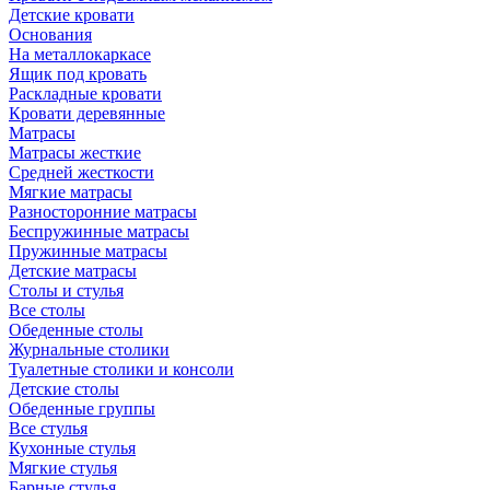
Детские кровати
Основания
На металлокаркасе
Ящик под кровать
Раскладные кровати
Кровати деревянные
Матрасы
Матрасы жесткие
Средней жесткости
Мягкие матрасы
Разносторонние матрасы
Беспружинные матрасы
Пружинные матрасы
Детские матрасы
Столы и стулья
Все столы
Обеденные столы
Журнальные столики
Туалетные столики и консоли
Детские столы
Обеденные группы
Все стулья
Кухонные стулья
Мягкие стулья
Барные стулья