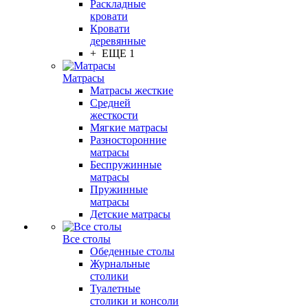
Раскладные
кровати
Кровати
деревянные
+ ЕЩЕ 1
Матрасы
Матрасы жесткие
Средней
жесткости
Мягкие матрасы
Разносторонние
матрасы
Беспружинные
матрасы
Пружинные
матрасы
Детские матрасы
Все столы
Обеденные столы
Журнальные
столики
Туалетные
столики и консоли