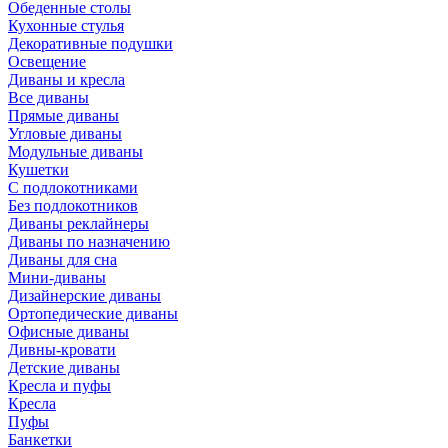
Обеденные столы
Кухонные стулья
Декоративные подушки
Освещение
Диваны и кресла
Все диваны
Прямые диваны
Угловые диваны
Модульные диваны
Кушетки
С подлокотниками
Без подлокотников
Диваны реклайнеры
Диваны по назначению
Диваны для сна
Мини-диваны
Дизайнерские диваны
Ортопедические диваны
Офисные диваны
Дивны-кровати
Детские диваны
Кресла и пуфы
Кресла
Пуфы
Банкетки