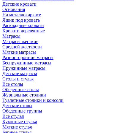
Детские кровати
Основания
На металлокаркасе
Ящик под кровать
Раскладные кровати
Кровати деревянные
Матрасы
Матрасы жесткие
Средней жесткости
Мягкие матрасы
Разносторонние матрасы
Беспружинные матрасы
Пружинные матрасы
Детские матрасы
Столы и стулья
Все столы
Обеденные столы
Журнальные столики
Туалетные столики и консоли
Детские столы
Обеденные группы
Все стулья
Кухонные стулья
Мягкие стулья
Барные стулья