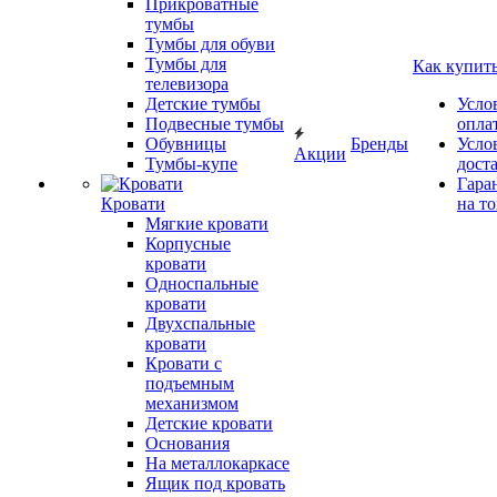
Прикроватные
тумбы
Тумбы для обуви
Тумбы для
Как купит
телевизора
Детские тумбы
Усло
Подвесные тумбы
опла
Обувницы
Бренды
Усло
Акции
Тумбы-купе
дост
Гара
Кровати
на т
Мягкие кровати
Корпусные
кровати
Односпальные
кровати
Двухспальные
кровати
Кровати с
подъемным
механизмом
Детские кровати
Основания
На металлокаркасе
Ящик под кровать