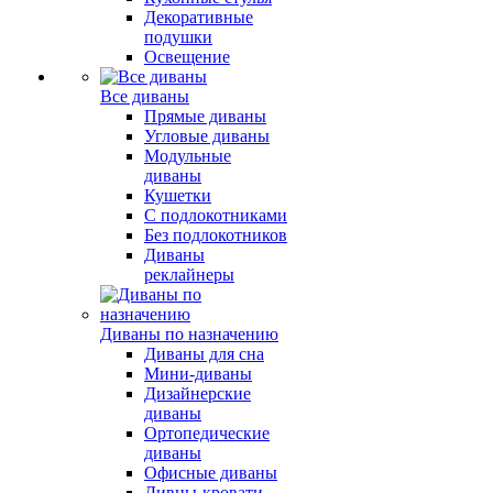
Декоративные
подушки
Освещение
Все диваны
Прямые диваны
Угловые диваны
Модульные
диваны
Кушетки
С подлокотниками
Без подлокотников
Диваны
реклайнеры
Диваны по назначению
Диваны для сна
Мини-диваны
Дизайнерские
диваны
Ортопедические
диваны
Офисные диваны
Дивны-кровати