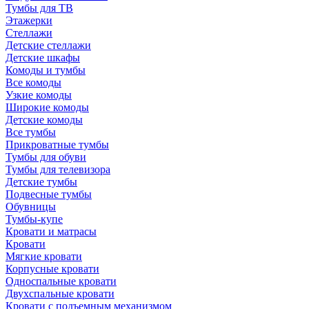
Тумбы для ТВ
Этажерки
Стеллажи
Детские стеллажи
Детские шкафы
Комоды и тумбы
Все комоды
Узкие комоды
Широкие комоды
Детские комоды
Все тумбы
Прикроватные тумбы
Тумбы для обуви
Тумбы для телевизора
Детские тумбы
Подвесные тумбы
Обувницы
Тумбы-купе
Кровати и матрасы
Кровати
Мягкие кровати
Корпусные кровати
Односпальные кровати
Двухспальные кровати
Кровати с подъемным механизмом