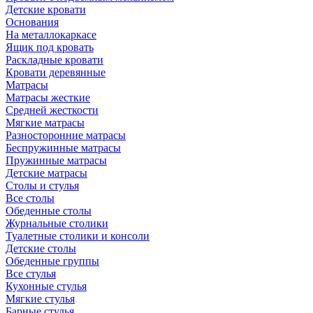
Детские кровати
Основания
На металлокаркасе
Ящик под кровать
Раскладные кровати
Кровати деревянные
Матрасы
Матрасы жесткие
Средней жесткости
Мягкие матрасы
Разносторонние матрасы
Беспружинные матрасы
Пружинные матрасы
Детские матрасы
Столы и стулья
Все столы
Обеденные столы
Журнальные столики
Туалетные столики и консоли
Детские столы
Обеденные группы
Все стулья
Кухонные стулья
Мягкие стулья
Барные стулья