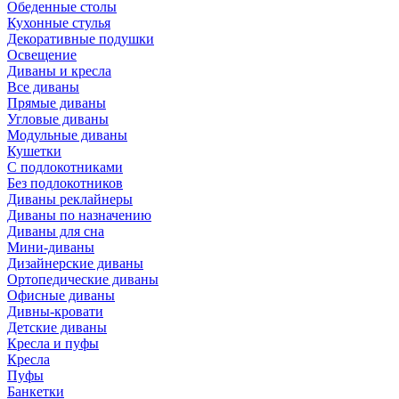
Обеденные столы
Кухонные стулья
Декоративные подушки
Освещение
Диваны и кресла
Все диваны
Прямые диваны
Угловые диваны
Модульные диваны
Кушетки
С подлокотниками
Без подлокотников
Диваны реклайнеры
Диваны по назначению
Диваны для сна
Мини-диваны
Дизайнерские диваны
Ортопедические диваны
Офисные диваны
Дивны-кровати
Детские диваны
Кресла и пуфы
Кресла
Пуфы
Банкетки