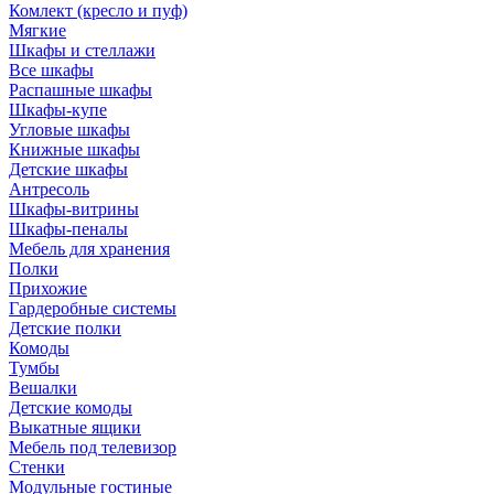
Комлект (кресло и пуф)
Мягкие
Шкафы и стеллажи
Все шкафы
Распашные шкафы
Шкафы-купе
Угловые шкафы
Книжные шкафы
Детские шкафы
Антресоль
Шкафы-витрины
Шкафы-пеналы
Мебель для хранения
Полки
Прихожие
Гардеробные системы
Детские полки
Комоды
Тумбы
Вешалки
Детские комоды
Выкатные ящики
Мебель под телевизор
Стенки
Модульные гостиные