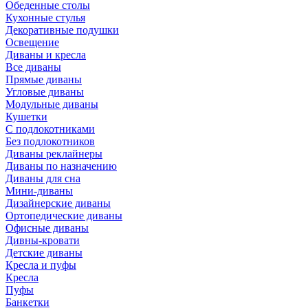
Обеденные столы
Кухонные стулья
Декоративные подушки
Освещение
Диваны и кресла
Все диваны
Прямые диваны
Угловые диваны
Модульные диваны
Кушетки
С подлокотниками
Без подлокотников
Диваны реклайнеры
Диваны по назначению
Диваны для сна
Мини-диваны
Дизайнерские диваны
Ортопедические диваны
Офисные диваны
Дивны-кровати
Детские диваны
Кресла и пуфы
Кресла
Пуфы
Банкетки