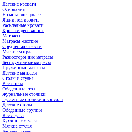
Детские кровати
Основания
На металлокаркасе
Ящик под кровать
Раскладные кровати
Кровати деревянные
Матрасы
Матрасы жесткие
Средней жесткости
Мягкие матрасы
Разносторонние матрасы
Беспружинные матрасы
Пружинные матрасы
Детские матрасы
Столы и стулья
Все столы
Обеденные столы
Журнальные столики
Туалетные столики и консоли
Детские столы
Обеденные группы
Все стулья
Кухонные стулья
Мягкие стулья
Барные стулья