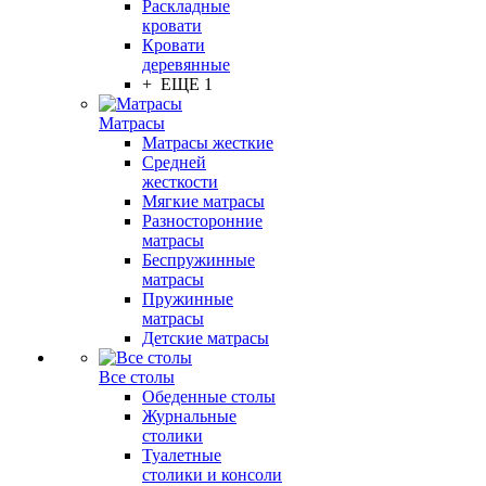
Раскладные
кровати
Кровати
деревянные
+ ЕЩЕ 1
Матрасы
Матрасы жесткие
Средней
жесткости
Мягкие матрасы
Разносторонние
матрасы
Беспружинные
матрасы
Пружинные
матрасы
Детские матрасы
Все столы
Обеденные столы
Журнальные
столики
Туалетные
столики и консоли