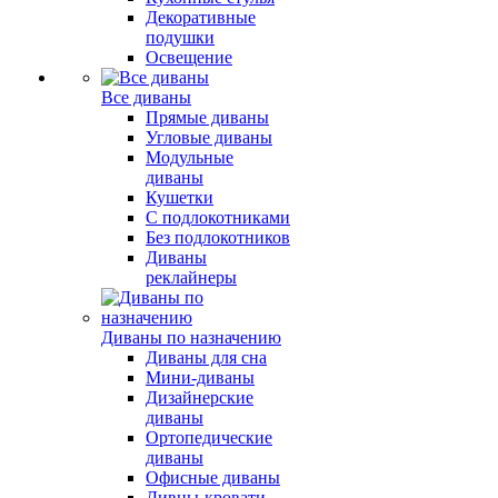
Декоративные
подушки
Освещение
Все диваны
Прямые диваны
Угловые диваны
Модульные
диваны
Кушетки
С подлокотниками
Без подлокотников
Диваны
реклайнеры
Диваны по назначению
Диваны для сна
Мини-диваны
Дизайнерские
диваны
Ортопедические
диваны
Офисные диваны
Дивны-кровати