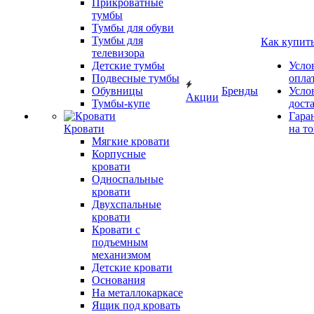
Прикроватные
тумбы
Тумбы для обуви
Тумбы для
Как купит
телевизора
Детские тумбы
Усло
Подвесные тумбы
опла
Обувницы
Бренды
Усло
Акции
Тумбы-купе
дост
Гара
Кровати
на т
Мягкие кровати
Корпусные
кровати
Односпальные
кровати
Двухспальные
кровати
Кровати с
подъемным
механизмом
Детские кровати
Основания
На металлокаркасе
Ящик под кровать