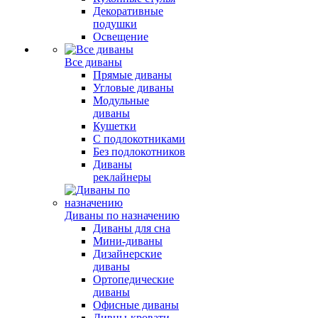
Декоративные
подушки
Освещение
Все диваны
Прямые диваны
Угловые диваны
Модульные
диваны
Кушетки
С подлокотниками
Без подлокотников
Диваны
реклайнеры
Диваны по назначению
Диваны для сна
Мини-диваны
Дизайнерские
диваны
Ортопедические
диваны
Офисные диваны
Дивны-кровати