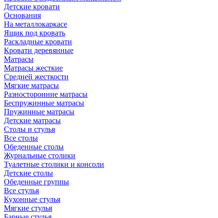
Детские кровати
Основания
На металлокаркасе
Ящик под кровать
Раскладные кровати
Кровати деревянные
Матрасы
Матрасы жесткие
Средней жесткости
Мягкие матрасы
Разносторонние матрасы
Беспружинные матрасы
Пружинные матрасы
Детские матрасы
Столы и стулья
Все столы
Обеденные столы
Журнальные столики
Туалетные столики и консоли
Детские столы
Обеденные группы
Все стулья
Кухонные стулья
Мягкие стулья
Барные стулья