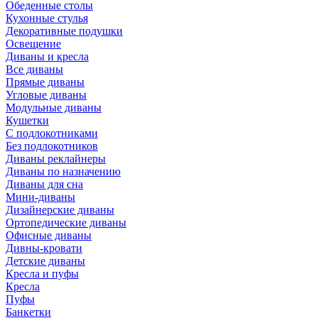
Обеденные столы
Кухонные стулья
Декоративные подушки
Освещение
Диваны и кресла
Все диваны
Прямые диваны
Угловые диваны
Модульные диваны
Кушетки
С подлокотниками
Без подлокотников
Диваны реклайнеры
Диваны по назначению
Диваны для сна
Мини-диваны
Дизайнерские диваны
Ортопедические диваны
Офисные диваны
Дивны-кровати
Детские диваны
Кресла и пуфы
Кресла
Пуфы
Банкетки