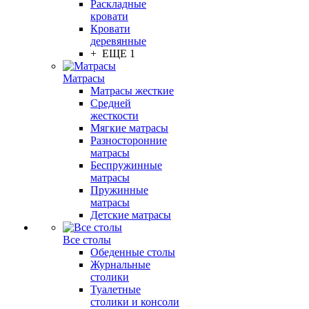
Раскладные
кровати
Кровати
деревянные
+ ЕЩЕ 1
Матрасы
Матрасы жесткие
Средней
жесткости
Мягкие матрасы
Разносторонние
матрасы
Беспружинные
матрасы
Пружинные
матрасы
Детские матрасы
Все столы
Обеденные столы
Журнальные
столики
Туалетные
столики и консоли