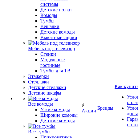
системы
Детские полки
Комоды
Тумбы
Вешалки
Детские комоды
Выкатные ящики
Мебель под телевизор
Стенки
Модульные
гостиные
Тумбы для ТВ
Этажерки
Стеллажи
Как купит
Детские стеллажи
Детские шкафы
Усло
опла
Все комоды
Бренды
Усло
Узкие комоды
Акции
дост
Широкие комоды
Гара
Детские комоды
на т
Все тумбы
Прикроватные