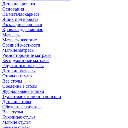
Детские кровати
Основания
На металлокаркасе
Ящик под кровать
Раскладные кровати
Кровати деревянные
Матрасы
Матрасы жесткие
Средней жесткости
Мягкие матрасы
Разносторонние матрасы
Беспружинные матрасы
Пружинные матрасы
Детские матрасы
Столы и стулья
Все столы
Обеденные столы
Журнальные столики
Туалетные столики и консоли
Детские столы
Обеденные группы
Все стулья
Кухонные стулья
Мягкие стулья
Барные стулья