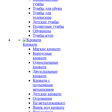
тумбы
Тумбы для обуви
Тумбы для
телевизора
Детские тумбы
Подвесные тумбы
Обувницы
Тумбы-купе
Кровати
Мягкие кровати
Корпусные
кровати
Односпальные
кровати
Двухспальные
кровати
Кровати с
подъемным
механизмом
Детские кровати
Основания
На металлокаркасе
Ящик под кровать
Раскладные