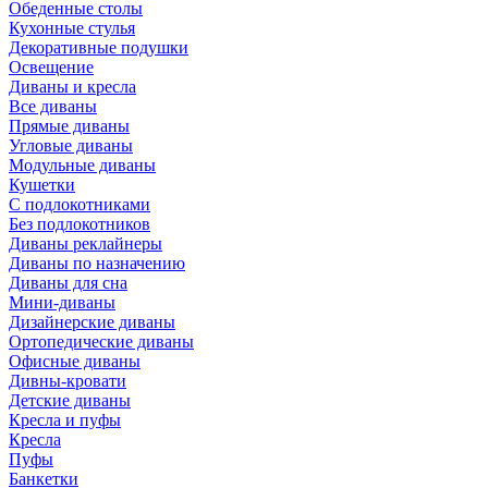
Обеденные столы
Кухонные стулья
Декоративные подушки
Освещение
Диваны и кресла
Все диваны
Прямые диваны
Угловые диваны
Модульные диваны
Кушетки
С подлокотниками
Без подлокотников
Диваны реклайнеры
Диваны по назначению
Диваны для сна
Мини-диваны
Дизайнерские диваны
Ортопедические диваны
Офисные диваны
Дивны-кровати
Детские диваны
Кресла и пуфы
Кресла
Пуфы
Банкетки