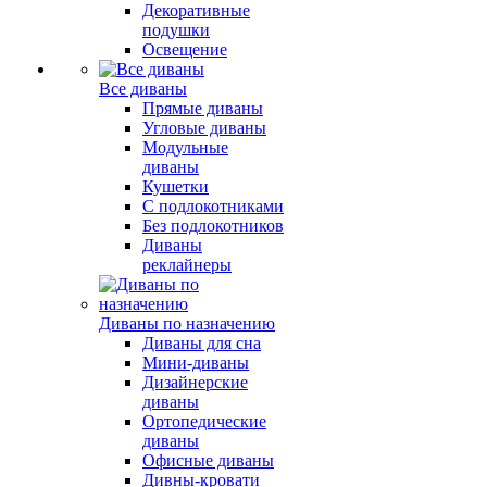
Декоративные
подушки
Освещение
Все диваны
Прямые диваны
Угловые диваны
Модульные
диваны
Кушетки
С подлокотниками
Без подлокотников
Диваны
реклайнеры
Диваны по назначению
Диваны для сна
Мини-диваны
Дизайнерские
диваны
Ортопедические
диваны
Офисные диваны
Дивны-кровати