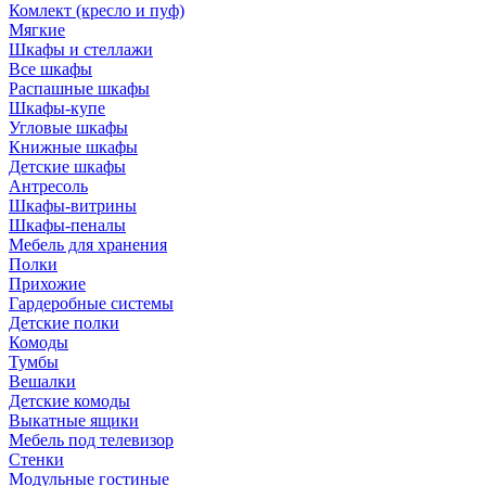
Комлект (кресло и пуф)
Мягкие
Шкафы и стеллажи
Все шкафы
Распашные шкафы
Шкафы-купе
Угловые шкафы
Книжные шкафы
Детские шкафы
Антресоль
Шкафы-витрины
Шкафы-пеналы
Мебель для хранения
Полки
Прихожие
Гардеробные системы
Детские полки
Комоды
Тумбы
Вешалки
Детские комоды
Выкатные ящики
Мебель под телевизор
Стенки
Модульные гостиные