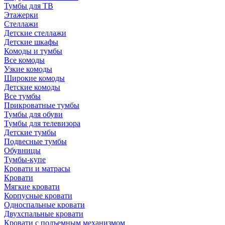
Тумбы для ТВ
Этажерки
Стеллажи
Детские стеллажи
Детские шкафы
Комоды и тумбы
Все комоды
Узкие комоды
Широкие комоды
Детские комоды
Все тумбы
Прикроватные тумбы
Тумбы для обуви
Тумбы для телевизора
Детские тумбы
Подвесные тумбы
Обувницы
Тумбы-купе
Кровати и матрасы
Кровати
Мягкие кровати
Корпусные кровати
Односпальные кровати
Двухспальные кровати
Кровати с подъемным механизмом