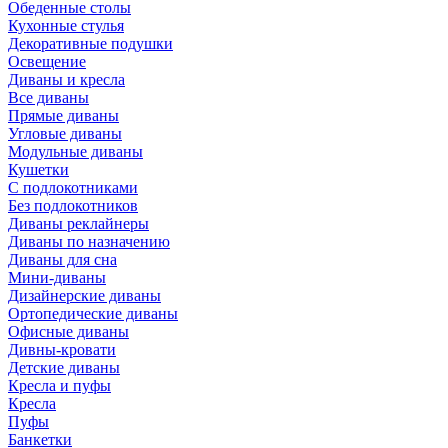
Обеденные столы
Кухонные стулья
Декоративные подушки
Освещение
Диваны и кресла
Все диваны
Прямые диваны
Угловые диваны
Модульные диваны
Кушетки
С подлокотниками
Без подлокотников
Диваны реклайнеры
Диваны по назначению
Диваны для сна
Мини-диваны
Дизайнерские диваны
Ортопедические диваны
Офисные диваны
Дивны-кровати
Детские диваны
Кресла и пуфы
Кресла
Пуфы
Банкетки