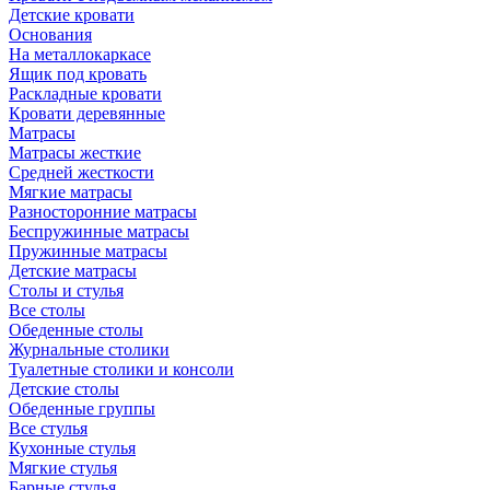
Детские кровати
Основания
На металлокаркасе
Ящик под кровать
Раскладные кровати
Кровати деревянные
Матрасы
Матрасы жесткие
Средней жесткости
Мягкие матрасы
Разносторонние матрасы
Беспружинные матрасы
Пружинные матрасы
Детские матрасы
Столы и стулья
Все столы
Обеденные столы
Журнальные столики
Туалетные столики и консоли
Детские столы
Обеденные группы
Все стулья
Кухонные стулья
Мягкие стулья
Барные стулья