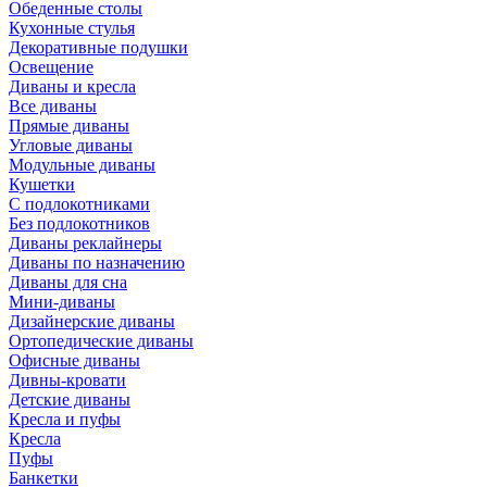
Обеденные столы
Кухонные стулья
Декоративные подушки
Освещение
Диваны и кресла
Все диваны
Прямые диваны
Угловые диваны
Модульные диваны
Кушетки
С подлокотниками
Без подлокотников
Диваны реклайнеры
Диваны по назначению
Диваны для сна
Мини-диваны
Дизайнерские диваны
Ортопедические диваны
Офисные диваны
Дивны-кровати
Детские диваны
Кресла и пуфы
Кресла
Пуфы
Банкетки