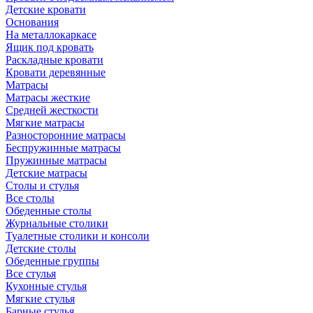
Детские кровати
Основания
На металлокаркасе
Ящик под кровать
Раскладные кровати
Кровати деревянные
Матрасы
Матрасы жесткие
Средней жесткости
Мягкие матрасы
Разносторонние матрасы
Беспружинные матрасы
Пружинные матрасы
Детские матрасы
Столы и стулья
Все столы
Обеденные столы
Журнальные столики
Туалетные столики и консоли
Детские столы
Обеденные группы
Все стулья
Кухонные стулья
Мягкие стулья
Барные стулья