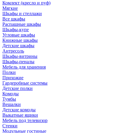
Комлект (кресло и пуф)
Мягкие
Шкафы и стеллажи
Все шкафы
Распашные шкафы
Шкафы-купе
Угловые шкафы
Книжные шкафы
Детские шкафы
Антресоль
Шкафы-витрины
Шкафы-пеналы
Мебель для хранения
Полки
Прихожие
Гардеробные системы
Детские полки
Комоды
Тумбы
Вешалки
Детские комоды
Выкатные ящики
Мебель под телевизор
Стенки
Модульные гостиные