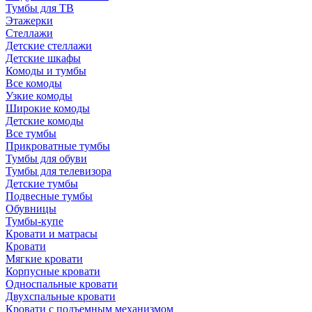
Тумбы для ТВ
Этажерки
Стеллажи
Детские стеллажи
Детские шкафы
Комоды и тумбы
Все комоды
Узкие комоды
Широкие комоды
Детские комоды
Все тумбы
Прикроватные тумбы
Тумбы для обуви
Тумбы для телевизора
Детские тумбы
Подвесные тумбы
Обувницы
Тумбы-купе
Кровати и матрасы
Кровати
Мягкие кровати
Корпусные кровати
Односпальные кровати
Двухспальные кровати
Кровати с подъемным механизмом