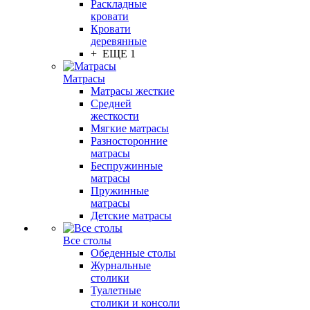
Раскладные
кровати
Кровати
деревянные
+ ЕЩЕ 1
Матрасы
Матрасы жесткие
Средней
жесткости
Мягкие матрасы
Разносторонние
матрасы
Беспружинные
матрасы
Пружинные
матрасы
Детские матрасы
Все столы
Обеденные столы
Журнальные
столики
Туалетные
столики и консоли