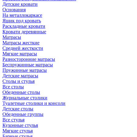
Детские кровати
Основания
На металлокаркасе
Ящик под кровать
Раскладные кровати
Кровати деревянные
Матрасы
Матрасы жесткие
Средней жесткости
Мягкие матрасы
Разносторонние матрасы
Беспружинные матрасы
Пружинные матрасы
Детские матрасы
Столы и стулья
Все столы
Обеденные столы
Журнальные столики
Туалетные столики и консоли
Детские столы
Обеденные группы
Все стулья
Кухонные стулья
Мягкие стулья
Барные стулья