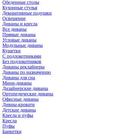
Обеденные столы
Кухонные стулья
Декоративные подушки
Освещение
Диваны и кресла
Все диваны
Прямые диваны
Угловые диваны
Модульные диваны
Кушетки
С подлокотниками
Без подлокотников
Диваны реклайнеры
Диваны по назначению
Диваны для сна
Мини-диваны
Дизайнерские диваны
Ортопедические диваны
Офисные диваны
Дивны-кровати
Детские диваны
Кресла и пуфы
Кресла
Пуфы
Банкетки