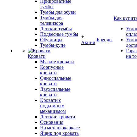
Прикроватные
тумбы
Тумбы для обуви
Тумбы для
Как купит
телевизора
Детские тумбы
Усло
Подвесные тумбы
опла
Обувницы
Бренды
Усло
Акции
Тумбы-купе
дост
Гара
Кровати
на т
Мягкие кровати
Корпусные
кровати
Односпальные
кровати
Двухспальные
кровати
Кровати с
подъемным
механизмом
Детские кровати
Основания
На металлокаркасе
Ящик под кровать