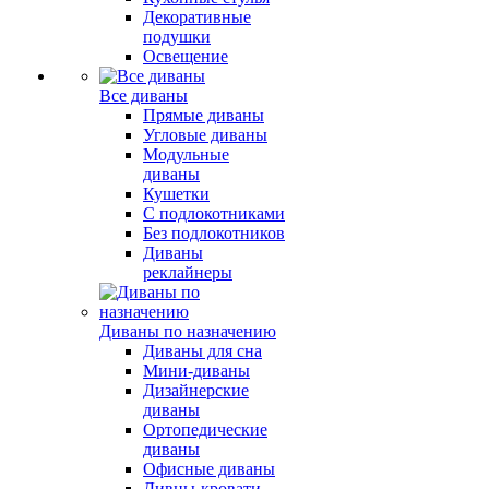
Декоративные
подушки
Освещение
Все диваны
Прямые диваны
Угловые диваны
Модульные
диваны
Кушетки
С подлокотниками
Без подлокотников
Диваны
реклайнеры
Диваны по назначению
Диваны для сна
Мини-диваны
Дизайнерские
диваны
Ортопедические
диваны
Офисные диваны
Дивны-кровати