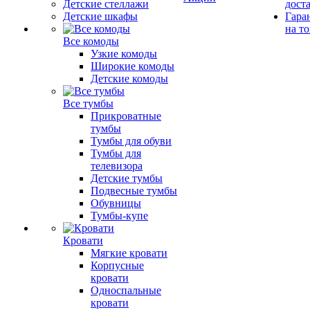
Детские стеллажи
дост
Детские шкафы
Гара
на т
Все комоды
Узкие комоды
Широкие комоды
Детские комоды
Все тумбы
Прикроватные
тумбы
Тумбы для обуви
Тумбы для
телевизора
Детские тумбы
Подвесные тумбы
Обувницы
Тумбы-купе
Кровати
Мягкие кровати
Корпусные
кровати
Односпальные
кровати