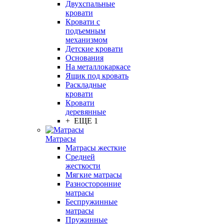
Двухспальные
кровати
Кровати с
подъемным
механизмом
Детские кровати
Основания
На металлокаркасе
Ящик под кровать
Раскладные
кровати
Кровати
деревянные
+ ЕЩЕ 1
Матрасы
Матрасы жесткие
Средней
жесткости
Мягкие матрасы
Разносторонние
матрасы
Беспружинные
матрасы
Пружинные