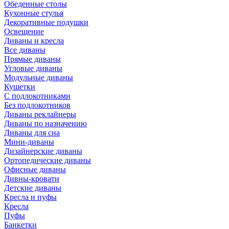
Обеденные столы
Кухонные стулья
Декоративные подушки
Освещение
Диваны и кресла
Все диваны
Прямые диваны
Угловые диваны
Модульные диваны
Кушетки
С подлокотниками
Без подлокотников
Диваны реклайнеры
Диваны по назначению
Диваны для сна
Мини-диваны
Дизайнерские диваны
Ортопедические диваны
Офисные диваны
Дивны-кровати
Детские диваны
Кресла и пуфы
Кресла
Пуфы
Банкетки