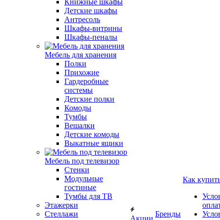
Книжные шкафы
Детские шкафы
Антресоль
Шкафы-витрины
Шкафы-пеналы
Мебель для хранения
Полки
Прихожие
Гардеробные
системы
Детские полки
Комоды
Тумбы
Вешалки
Детские комоды
Выкатные ящики
Мебель под телевизор
Стенки
Модульные
Как купит
гостиные
Тумбы для ТВ
Усло
Этажерки
опла
Стеллажи
Бренды
Усло
Акции