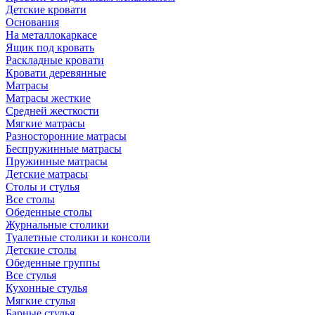
Детские кровати
Основания
На металлокаркасе
Ящик под кровать
Раскладные кровати
Кровати деревянные
Матрасы
Матрасы жесткие
Средней жесткости
Мягкие матрасы
Разносторонние матрасы
Беспружинные матрасы
Пружинные матрасы
Детские матрасы
Столы и стулья
Все столы
Обеденные столы
Журнальные столики
Туалетные столики и консоли
Детские столы
Обеденные группы
Все стулья
Кухонные стулья
Мягкие стулья
Барные стулья