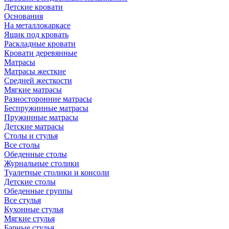
Детские кровати
Основания
На металлокаркасе
Ящик под кровать
Раскладные кровати
Кровати деревянные
Матрасы
Матрасы жесткие
Средней жесткости
Мягкие матрасы
Разносторонние матрасы
Беспружинные матрасы
Пружинные матрасы
Детские матрасы
Столы и стулья
Все столы
Обеденные столы
Журнальные столики
Туалетные столики и консоли
Детские столы
Обеденные группы
Все стулья
Кухонные стулья
Мягкие стулья
Барные стулья