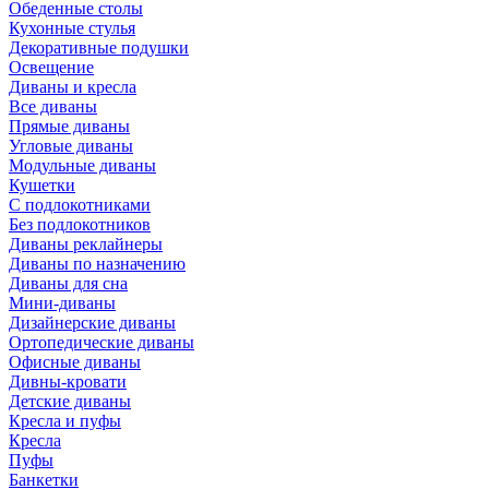
Обеденные столы
Кухонные стулья
Декоративные подушки
Освещение
Диваны и кресла
Все диваны
Прямые диваны
Угловые диваны
Модульные диваны
Кушетки
С подлокотниками
Без подлокотников
Диваны реклайнеры
Диваны по назначению
Диваны для сна
Мини-диваны
Дизайнерские диваны
Ортопедические диваны
Офисные диваны
Дивны-кровати
Детские диваны
Кресла и пуфы
Кресла
Пуфы
Банкетки