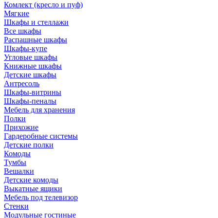
Комлект (кресло и пуф)
Мягкие
Шкафы и стеллажи
Все шкафы
Распашные шкафы
Шкафы-купе
Угловые шкафы
Книжные шкафы
Детские шкафы
Антресоль
Шкафы-витрины
Шкафы-пеналы
Мебель для хранения
Полки
Прихожие
Гардеробные системы
Детские полки
Комоды
Тумбы
Вешалки
Детские комоды
Выкатные ящики
Мебель под телевизор
Стенки
Модульные гостиные