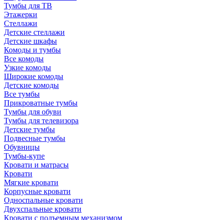
Тумбы для ТВ
Этажерки
Стеллажи
Детские стеллажи
Детские шкафы
Комоды и тумбы
Все комоды
Узкие комоды
Широкие комоды
Детские комоды
Все тумбы
Прикроватные тумбы
Тумбы для обуви
Тумбы для телевизора
Детские тумбы
Подвесные тумбы
Обувницы
Тумбы-купе
Кровати и матрасы
Кровати
Мягкие кровати
Корпусные кровати
Односпальные кровати
Двухспальные кровати
Кровати с подъемным механизмом