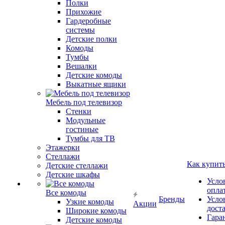
Полки
Прихожие
Гардеробные
системы
Детские полки
Комоды
Тумбы
Вешалки
Детские комоды
Выкатные ящики
Мебель под телевизор
Стенки
Модульные
гостиные
Тумбы для ТВ
Этажерки
Стеллажи
Как купит
Детские стеллажи
Детские шкафы
Усло
опла
Все комоды
Бренды
Усло
Узкие комоды
Акции
дост
Широкие комоды
Гара
Детские комоды