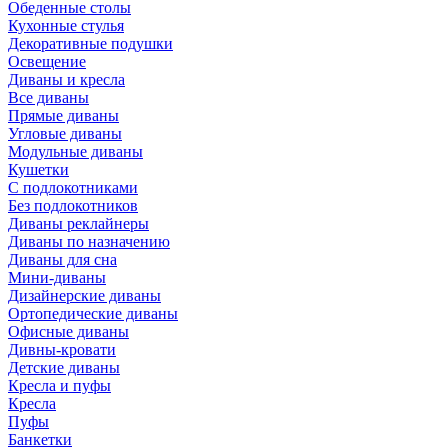
Обеденные столы
Кухонные стулья
Декоративные подушки
Освещение
Диваны и кресла
Все диваны
Прямые диваны
Угловые диваны
Модульные диваны
Кушетки
С подлокотниками
Без подлокотников
Диваны реклайнеры
Диваны по назначению
Диваны для сна
Мини-диваны
Дизайнерские диваны
Ортопедические диваны
Офисные диваны
Дивны-кровати
Детские диваны
Кресла и пуфы
Кресла
Пуфы
Банкетки