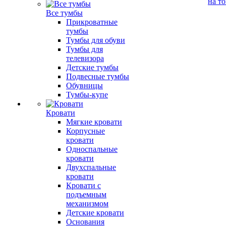
на т
Все тумбы
Прикроватные
тумбы
Тумбы для обуви
Тумбы для
телевизора
Детские тумбы
Подвесные тумбы
Обувницы
Тумбы-купе
Кровати
Мягкие кровати
Корпусные
кровати
Односпальные
кровати
Двухспальные
кровати
Кровати с
подъемным
механизмом
Детские кровати
Основания