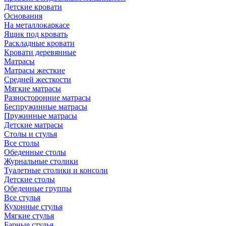
Детские кровати
Основания
На металлокаркасе
Ящик под кровать
Раскладные кровати
Кровати деревянные
Матрасы
Матрасы жесткие
Средней жесткости
Мягкие матрасы
Разносторонние матрасы
Беспружинные матрасы
Пружинные матрасы
Детские матрасы
Столы и стулья
Все столы
Обеденные столы
Журнальные столики
Туалетные столики и консоли
Детские столы
Обеденные группы
Все стулья
Кухонные стулья
Мягкие стулья
Барные стулья